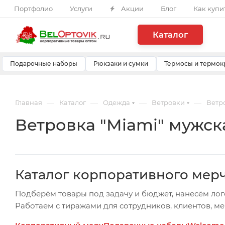
Портфолио
Услуги
Акции
Блог
Как купи
Каталог
Подарочные наборы
Рюкзаки и сумки
Термосы и термок
—
—
—
—
Главная
Каталог
Одежда
Ветровки
Ветро
Ветровка "Miami" мужск
Каталог корпоративного мер
Подберём товары под задачу и бюджет, нанесём лог
Работаем с тиражами для сотрудников, клиентов, м