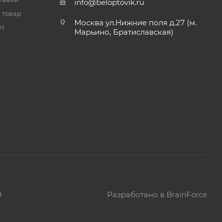
info@beloptovik.ru
 товар
Москва ул.Нижние поля д.27 (м.
ет
Марьино, Братиславская)
Разработано в BrainForce