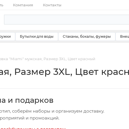
ть
Компания
Контакты
ружки
Бутылки для воды
Стаканы, бокалы, фужеры
Внеш
вка "Miami" мужская, Размер 3XL, Цвет красный
ая, Размер 3XL, Цвет крас
ча и подарков
отип, соберём наборы и организуем доставку.
ероприятий и промоакций.