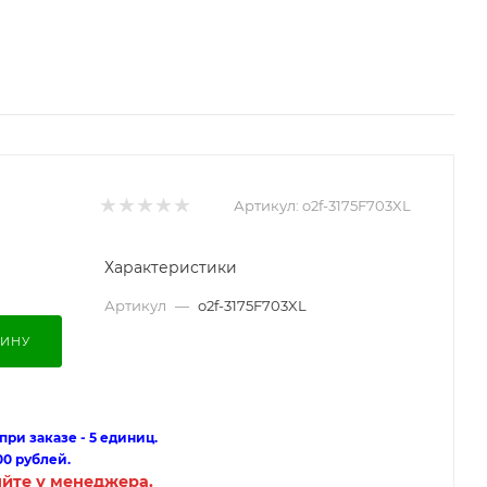
Артикул:
o2f-3175F703XL
Характеристики
Артикул
—
o2f-3175F703XL
ЗИНУ
ри заказе - 5 единиц.
00 рублей.
яйте у менеджера.