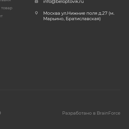
info@beloptovik.ru
 товар
Москва ул.Нижние поля д.27 (м.
ет
Марьино, Братиславская)
Разработано в BrainForce