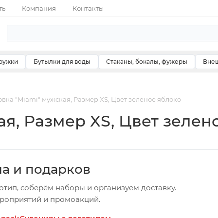
ть
Компания
Контакты
ружки
Бутылки для воды
Стаканы, бокалы, фужеры
Внеш
вка "Miami" мужская, Размер XS, Цвет зеленое яблоко
ая, Размер XS, Цвет зелен
ча и подарков
отип, соберём наборы и организуем доставку.
ероприятий и промоакций.