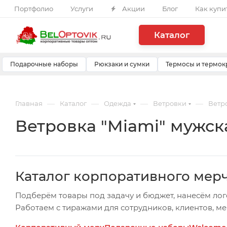
Портфолио
Услуги
Акции
Блог
Как купи
Каталог
Подарочные наборы
Рюкзаки и сумки
Термосы и термок
—
—
—
—
Главная
Каталог
Одежда
Ветровки
Ветро
Ветровка "Miami" мужск
Каталог корпоративного мер
Подберём товары под задачу и бюджет, нанесём лог
Работаем с тиражами для сотрудников, клиентов, м