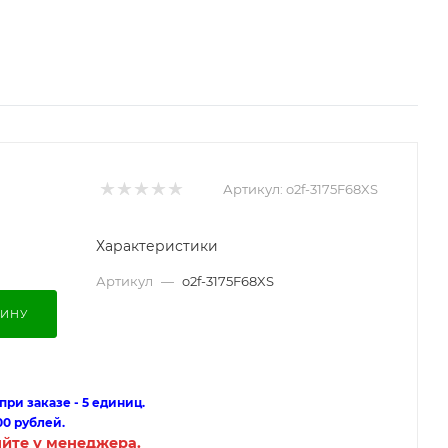
Артикул:
o2f-3175F68XS
Характеристики
Артикул
—
o2f-3175F68XS
ЗИНУ
ри заказе - 5 единиц.
00 рублей.
яйте у менеджера.