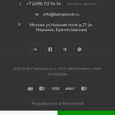
+7 (499) 113-14-14
ЗАКАЗАТЬ ЗВОНОК
info@beloptovik.ru
Москва ул.Нижние поля д.27 (м.
Марьино, Братиславская)
2013-2026 © beloptovik.ru, ООО «БелОптовик» ИНН:
9723239220
Разработано в BrainForce