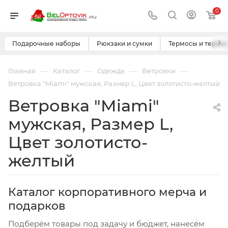
0
›
Подарочные наборы
Рюкзаки и сумки
Термосы и термо
—
—
—
—
Главная
Каталог
Одежда
Ветровки
Ветровка "Miami" мужская, Размер L, Цвет золотисто-желтый
Ветровка "Miami"
мужская, Размер L,
Цвет золотисто-
желтый
Каталог корпоративного мерча и
подарков
Подберём товары под задачу и бюджет, нанесём