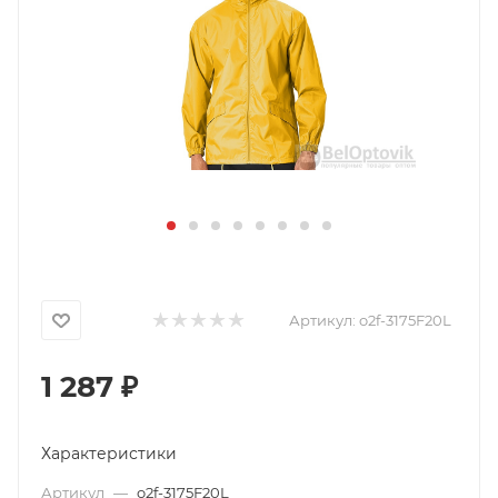
Артикул:
o2f-3175F20L
1 287
₽
Характеристики
Артикул
—
o2f-3175F20L