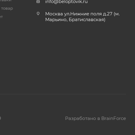
info@beloptovik.ru
 товар
Москва ул.Нижние поля д.27 (м.
ет
Марьино, Братиславская)
Разработано в BrainForce