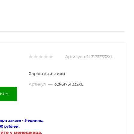
Артикул:
o2f-3175F332XL
Характеристики
Артикул
—
o2f-3175F332XL
ЗИНУ
ри заказе - 5 единиц.
00 рублей.
яйте у менеджера.