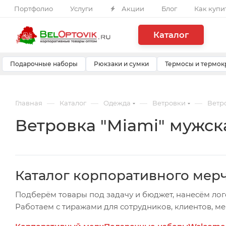
Портфолио
Услуги
Акции
Блог
Как купи
Каталог
Подарочные наборы
Рюкзаки и сумки
Термосы и термок
—
—
—
—
Главная
Каталог
Одежда
Ветровки
Ветр
Ветровка "Miami" мужск
Каталог корпоративного мер
Подберём товары под задачу и бюджет, нанесём лог
Работаем с тиражами для сотрудников, клиентов, м