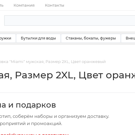
ть
Компания
Контакты
ружки
Бутылки для воды
Стаканы, бокалы, фужеры
Внеш
овка "Miami" мужская, Размер 2XL, Цвет оранжевый
ая, Размер 2XL, Цвет ора
ча и подарков
отип, соберём наборы и организуем доставку.
ероприятий и промоакций.