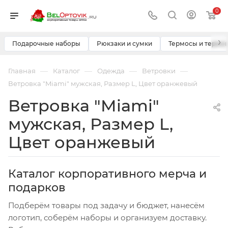
0
›
Подарочные наборы
Рюкзаки и сумки
Термосы и термо
—
—
—
—
Главная
Каталог
Одежда
Ветровки
Ветровка "Miami" мужская, Размер L, Цвет оранжевый
Ветровка "Miami"
мужская, Размер L,
Цвет оранжевый
Каталог корпоративного мерча и
подарков
Подберём товары под задачу и бюджет, нанесём
логотип, соберём наборы и организуем доставку.