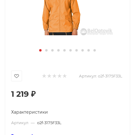
Артикул:
o2f-3175F33L
1 219
₽
Характеристики
Артикул
—
o2f-3175F33L