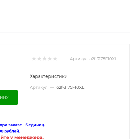
Артикул:
o2f-3175F10XL
Характеристики
Артикул
—
o2f-3175F10XL
ЗИНУ
ри заказе - 5 единиц.
00 рублей.
яйте у менеджера.