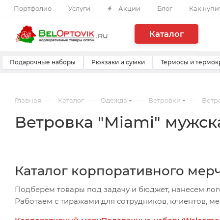
Портфолио
Услуги
Акции
Блог
Как купи
Каталог
Подарочные наборы
Рюкзаки и сумки
Термосы и термок
—
—
—
—
Главная
Каталог
Одежда
Ветровки
Ветро
Ветровка "Miami" мужск
Каталог корпоративного мер
Подберём товары под задачу и бюджет, нанесём лог
Работаем с тиражами для сотрудников, клиентов, м