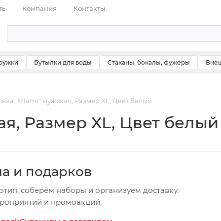
ть
Компания
Контакты
ружки
Бутылки для воды
Стаканы, бокалы, фужеры
Внеш
вка "Miami" мужская, Размер XL, Цвет белый
ая, Размер XL, Цвет белый
ча и подарков
отип, соберём наборы и организуем доставку.
ероприятий и промоакций.