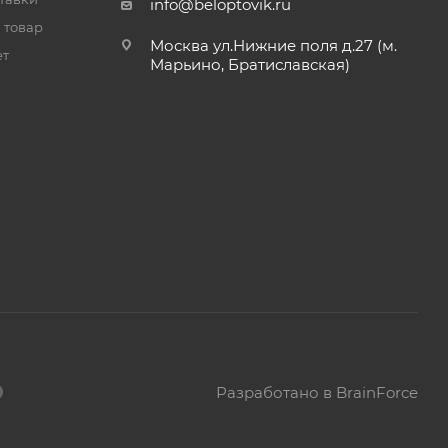
info@beloptovik.ru
 товар
Москва ул.Нижние поля д.27 (м.
ет
Марьино, Братиславская)
Разработано в BrainForce