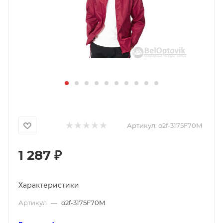
Артикул:
o2f-3175F70M
1 287
₽
Характеристики
Артикул
—
o2f-3175F70M