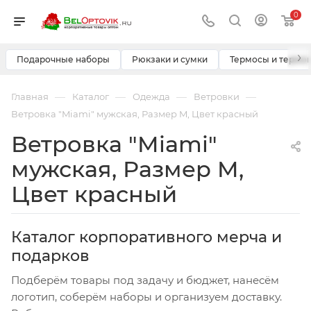
0
›
Подарочные наборы
Рюкзаки и сумки
Термосы и термо
—
—
—
—
Главная
Каталог
Одежда
Ветровки
Ветровка "Miami" мужская, Размер M, Цвет красный
Ветровка "Miami"
мужская, Размер M,
Цвет красный
Каталог корпоративного мерча и
подарков
Подберём товары под задачу и бюджет, нанесём
логотип, соберём наборы и организуем доставку.