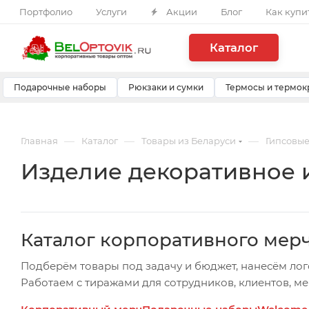
Портфолио
Услуги
Акции
Блог
Как купи
Каталог
Подарочные наборы
Рюкзаки и сумки
Термосы и термок
—
—
—
Главная
Каталог
Товары из Беларуси
Гипсовые
Изделие декоративное из
Каталог корпоративного мер
Подберём товары под задачу и бюджет, нанесём лог
Работаем с тиражами для сотрудников, клиентов, м