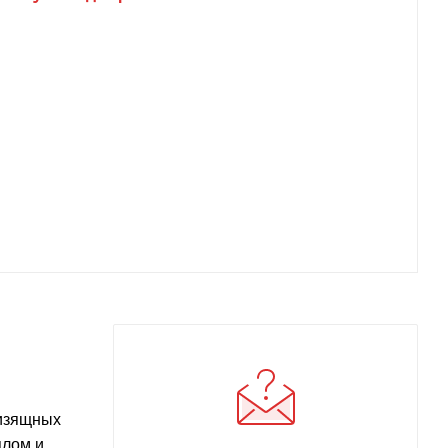
 изящных
плом и