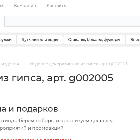
ть
Компания
Контакты
ружки
Бутылки для воды
Стаканы, бокалы, фужеры
Внеш
—
 изделия
Изделие декоративное из гипса, арт. g002005
 гипса, арт. g002005
ча и подарков
отип, соберём наборы и организуем доставку.
ероприятий и промоакций.