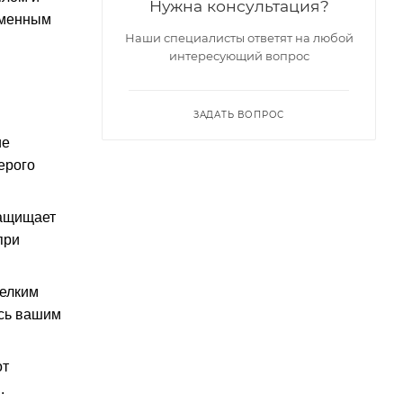
Нужна консультация?
еменным
Наши специалисты ответят на любой
интересующий вопрос
ЗАДАТЬ ВОПРОС
ие
ерого
защищает
при
мелким
ясь вашим
от
.