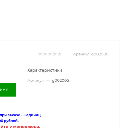
Артикул:
g002005
Характеристики
Артикул
—
g002005
ЗИНУ
ри заказе - 5 единиц.
00 рублей.
яйте у менеджера.