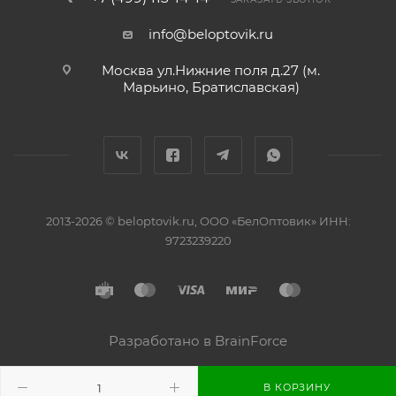
info@beloptovik.ru
Москва ул.Нижние поля д.27 (м.
Марьино, Братиславская)
2013-2026 © beloptovik.ru, ООО «БелОптовик» ИНН:
9723239220
Разработано в BrainForce
В КОРЗИНУ