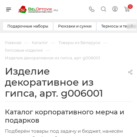
0
›
Подарочные наборы
Рюкзаки и сумки
Термосы и термо
—
—
—
Главная
Каталог
Товары из Беларуси
—
Гипсовые изделия
Изделие декоративное из гипса, арт. g006001
Изделие
декоративное из
гипса, арт. g006001
Каталог корпоративного мерча и
подарков
Подберём товары под задачу и бюджет, нанесём