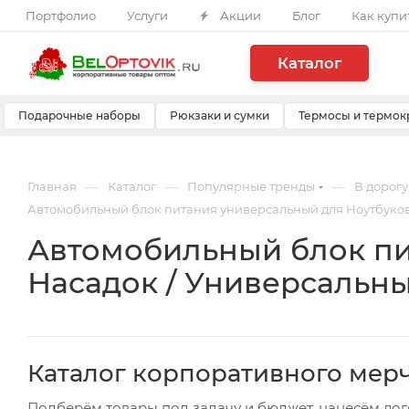
Портфолио
Услуги
Акции
Блог
Как купи
Каталог
Подарочные наборы
Рюкзаки и сумки
Термосы и термок
—
—
—
Главная
Каталог
Популярные тренды
В дорогу
Автомобильный блок питания универсальный для Ноутбуков
Автомобильный блок пи
Насадок / Универсальн
Каталог корпоративного мер
Подберём товары под задачу и бюджет, нанесём лог