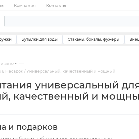
ть
Компания
Контакты
ружки
Бутылки для воды
Стаканы, бокалы, фужеры
Внеш
—
 и авто
 8 Насадок / Универсальный, качественный и мощный
тания универсальный для
ый, качественный и мощн
ча и подарков
отип, соберём наборы и организуем доставку.