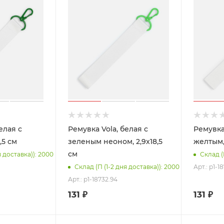
елая с
Ремувка Vola, белая с
Ремувка 
,5 см
зеленым неоном, 2,9х18,5
желтым, 
см
я доставка)): 2000
Склад (
Арт.: p1-1
Склад (П (1-2 дня доставка)): 2000
Арт.: p1-18732.94
131
₽
131
₽