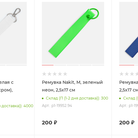
елая с
Ремувка Nakit, M, зеленый
Ремувка 
ром),
неон, 2,5х17 см
2,5х17 с
Склад (П (1-2 дня доставка)): 300
Склад (
Арт.: p1-19952.94
Арт.: p1-1
я доставка)): 4000
200
₽
200
₽