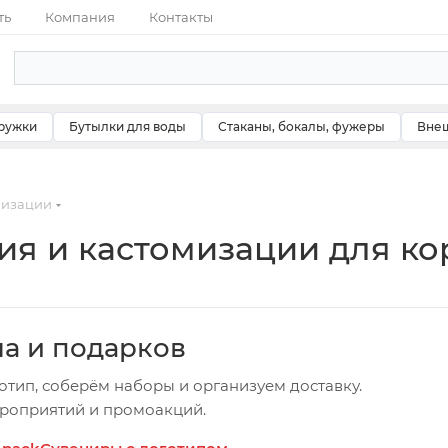
ть
Компания
Контакты
ружки
Бутылки для воды
Стаканы, бокалы, фужеры
Внеш
мизации
я и кастомизации для ко
ча и подарков
отип, соберём наборы и организуем доставку.
ероприятий и промоакций.