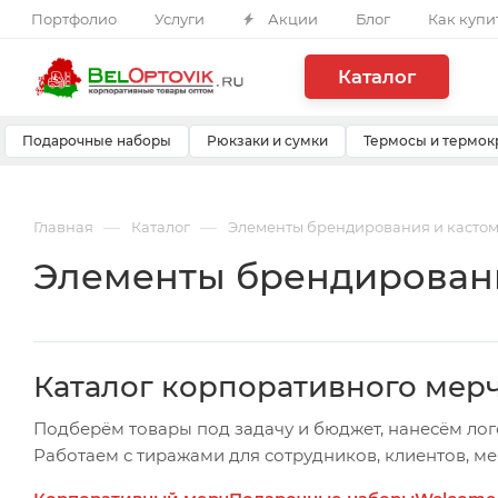
Портфолио
Услуги
Акции
Блог
Как купи
Каталог
Подарочные наборы
Рюкзаки и сумки
Термосы и термок
—
—
Главная
Каталог
Элементы брендирования и касто
Элементы брендировани
Каталог корпоративного мер
Подберём товары под задачу и бюджет, нанесём лог
Работаем с тиражами для сотрудников, клиентов, м