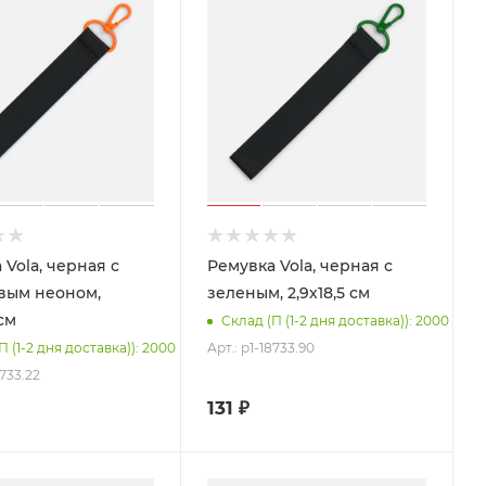
 Vola, черная с
Ремувка Vola, черная с
вым неоном,
зеленым, 2,9х18,5 см
 см
Склад (П (1-2 дня доставка)): 2000
Арт.: p1-18733.90
П (1-2 дня доставка)): 2000
8733.22
131
₽