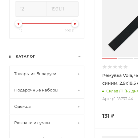
12
1991.11
КАТАЛОГ
Товары из Беларуси
Ремувка Vola, 
синим, 2,9х18,5
Подарочные наборы
Склад (П (1-2 дн
Арт.: p1-18733.44
Одежда
131
₽
Рюкзаки и сумки