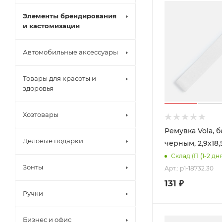
Элементы брендирования
и кастомизации
Автомобильные аксессуары
Товары для красоты и
здоровья
Хозтовары
Ремувка Vola, б
Деловые подарки
черным, 2,9х18,
Склад (П (1-2 дн
Зонты
Арт.: p1-18732.30
131
₽
Ручки
Бизнес и офис