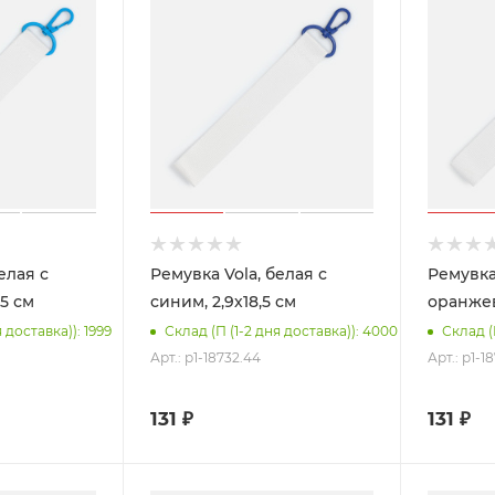
елая с
Ремувка Vola, белая с
Ремувка 
,5 см
синим, 2,9х18,5 см
оранжев
 доставка)): 1999
Склад (П (1-2 дня доставка)): 4000
Склад (
Арт.: p1-18732.44
Арт.: p1-1
131
₽
131
₽