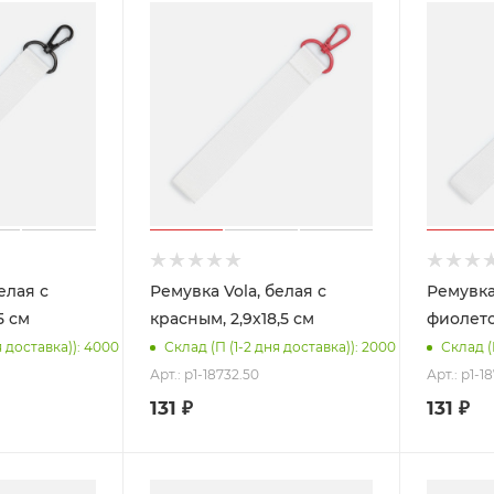
елая с
Ремувка Vola, белая с
Ремувка 
5 см
красным, 2,9х18,5 см
фиолето
я доставка)): 4000
Склад (П (1-2 дня доставка)): 2000
Склад (
Арт.: p1-18732.50
Арт.: p1-1
131
₽
131
₽