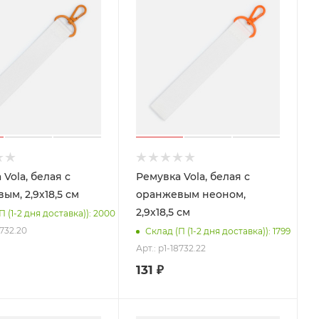
Vola, белая с
Ремувка Vola, белая с
ым, 2,9х18,5 см
оранжевым неоном,
2,9х18,5 см
П (1-2 дня доставка)): 2000
8732.20
Склад (П (1-2 дня доставка)): 1799
Арт.: p1-18732.22
131
₽