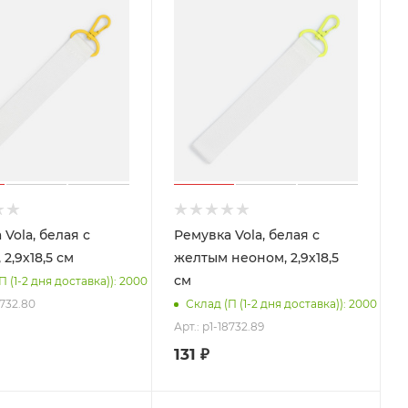
Vola, белая с
Ремувка Vola, белая с
2,9х18,5 см
желтым неоном, 2,9х18,5
см
П (1-2 дня доставка)): 2000
8732.80
Склад (П (1-2 дня доставка)): 2000
Арт.: p1-18732.89
131
₽