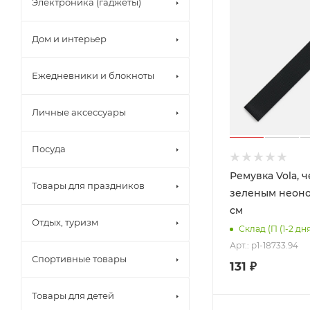
Электроника (гаджеты)
Дом и интерьер
Ежедневники и блокноты
Личные аксессуары
Посуда
Ремувка Vola, 
Товары для праздников
зеленым неоном
см
Отдых, туризм
Склад (П (1-2 дн
Арт.: p1-18733.94
Спортивные товары
131
₽
Товары для детей