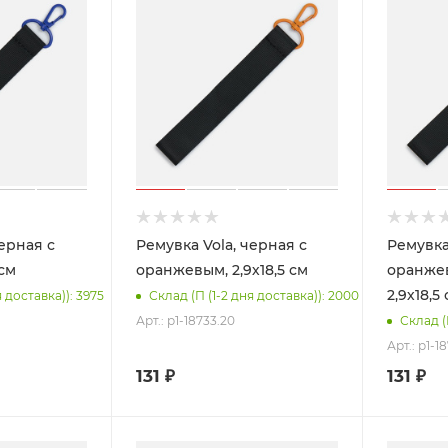
черная с
Ремувка Vola, черная с
Ремувка
 см
оранжевым, 2,9х18,5 см
оранже
2,9х18,5
я доставка)): 3975
Склад (П (1-2 дня доставка)): 2000
Арт.: p1-18733.20
Склад (
Арт.: p1-1
131
₽
131
₽