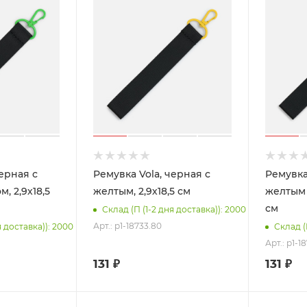
черная с
Ремувка Vola, черная с
Ремувка
, 2,9х18,5
желтым, 2,9х18,5 см
желтым 
см
Склад (П (1-2 дня доставка)): 2000
Арт.: p1-18733.80
я доставка)): 2000
Склад (
Арт.: p1-1
131
₽
131
₽