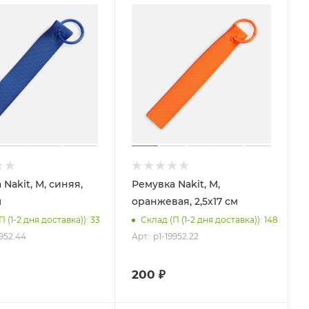
Nakit, M, синяя,
Ремувка Nakit, M,
м
оранжевая, 2,5х17 см
П (1-2 дня доставка)): 33
Склад (П (1-2 дня доставка)): 148
9952.44
Арт.: p1-19952.22
200
₽