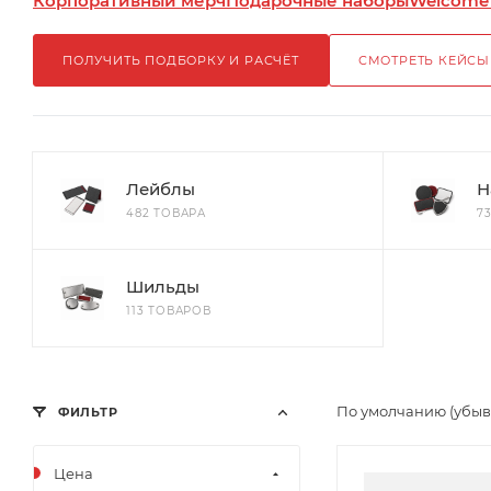
Корпоративный мерч
Подарочные наборы
Welcome
ПОЛУЧИТЬ ПОДБОРКУ И РАСЧЁТ
СМОТРЕТЬ КЕЙСЫ
Лейблы
Н
482 ТОВАРА
7
Шильды
113 ТОВАРОВ
По умолчанию (убы
ФИЛЬТР
Цена