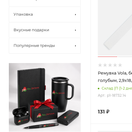
Упаковка
Вкусные подарки
Популярные тренды
Ремувка Vola, б
голубым, 2,9х18
Склад (П (1-2 дня
Арт.: p1-18732.14
131
₽