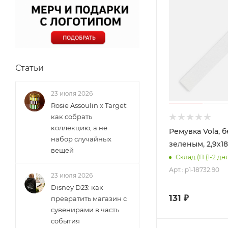
Статьи
23 июля 2026
Rosie Assoulin x Target:
как собрать
коллекцию, а не
Ремувка Vola, б
набор случайных
зеленым, 2,9х18
вещей
Склад (П (1-2 дн
Арт.: p1-18732.90
23 июля 2026
Disney D23: как
131
₽
превратить магазин с
сувенирами в часть
события