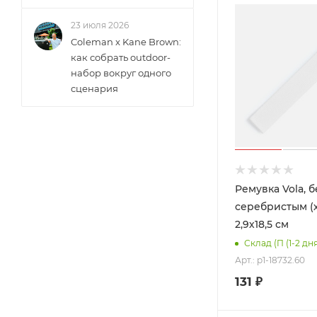
23 июля 2026
Coleman x Kane Brown:
как собрать outdoor-
набор вокруг одного
сценария
Ремувка Vola, б
серебристым (х
2,9х18,5 см
Склад (П (1-2 дн
Арт.: p1-18732.60
131
₽